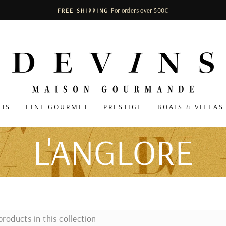
For orders over 500€
FREE SHIPPING
Pause
slideshow
ITS
FINE GOURMET
PRESTIGE
BOATS & VILLAS
L'ANGLORE