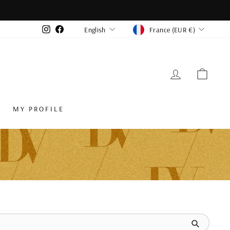
CURRENC
LANGUAGE
Instagram
Facebook
France (EUR €)
English
LOG IN
CAR
MY PROFILE