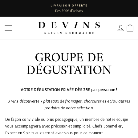
Passer
LIVRAISON OFFERTE
au
Dès 500€ d'achats
Diaporama
contenu
Pause
NAVIGATION
SE C
P
GROUPE DE
DÉGUSTATION
VOTRE DÉGUSTATION PRIVÉE DÈS 25€ par personne !
3 vins découverte + plateaux de fromages, charcuteries et/ou autres
produits de notre sélection.
De façon conviviale ou plus pédagogique, un membre de notre équipe
vous accompagnera avec précision et simplicité. Chefs Sommelier,
Expert en Spiritueux seront avec vous pour ce moment.