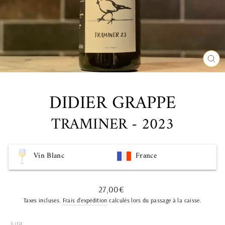
FE
(ES
DIDIER GRAPPE
TRAMINER - 2023
Vin Blanc
France
Prix
27,00€
régulier
Taxes incluses.
Frais d'expédition
calculés lors du passage à la caisse.
Jura