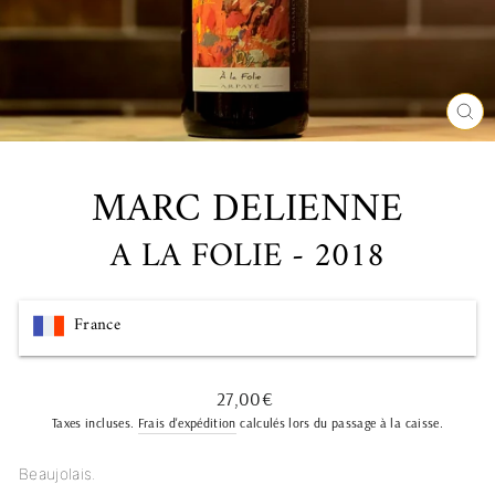
FE
(ES
MARC DELIENNE
A LA FOLIE - 2018
France
Prix
27,00€
régulier
Taxes incluses.
Frais d'expédition
calculés lors du passage à la caisse.
Beaujolais.