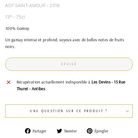
AOP SAINT-AMOUR - 2018
13° - 75cl
100% Gamay.
Un gamay intense et profond, soyeux avec de belles notes de fruits
noirs.
ÉPUISÉ
Récupération actuellement indisponible à
Les Devins - 15 Rue
Thuret - Antibes
UNE QUESTION SUR CE PRODUIT ?
Partager
Tweeter
Épingler
Partager
Tweeter
Épingler
sur
sur
sur