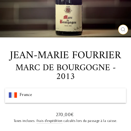
FE
(ES
JEAN-MARIE FOURRIER
MARC DE BOURGOGNE -
2013
France
Prix
270,00€
régulier
Taxes incluses.
Frais d'expédition
calculés lors du passage à la caisse.