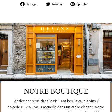
Partager
Tweeter
Épingler
Partager
Tweeter
Épingler
sur
sur
sur
Facebook
Twitter
Pinterest
NOTRE BOUTIQUE
Idéalement situé dans le vieil Antibes, la cave à vins /
épicerie DEVINS vous accueille dans un cadre élégant. Notre